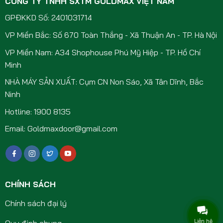
CÔNG TY TNHH SXTM GOLDMAX VIỆT NAM
GPĐKKD Số: 2401031714
VP Miền Bắc: Số 670 Toàn Thắng - Xã Thuận An - TP. Hà Nội
VP Miền Nam: A34 Shophouse Phú Mỹ Hiệp - TP. Hồ Chí
Minh
NHÀ MÁY SẢN XUẤT: Cụm CN Non Sáo, Xã Tân Dĩnh, Bắc
Ninh
Hotline: 1900 8135
Email: Goldmaxdoor@gmail.com
CHÍNH SÁCH
Chính sách đại lý
Liên hệ
Quy định chung