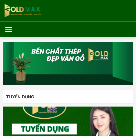
Bỏ
qua
nội
dung
TUYỂN DỤNG