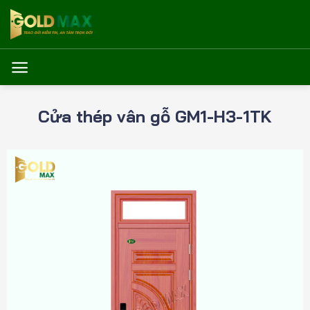
Bỏ
qua
nội
dung
Cửa thép vân gỗ GM1-H3-1TK