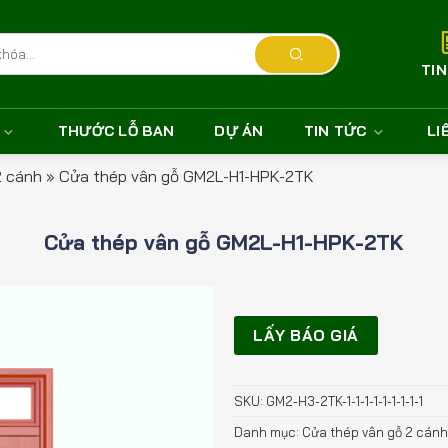
TI
THƯỚC LỖ BAN
DỰ ÁN
TIN TỨC
LI
2 cánh
»
Cửa thép vân gỗ GM2L-H1-HPK-2TK
Cửa thép vân gỗ GM2L-H1-HPK-2TK
LẤY BÁO GIÁ
SKU:
GM2-H3-2TK-1-1-1-1-1-1-1-1-1
Danh mục:
Cửa thép vân gỗ 2 cánh