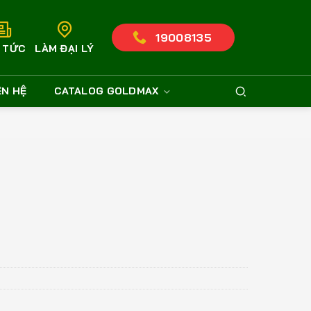
19008135
N TỨC
LÀM ĐẠI LÝ
ÊN HỆ
CATALOG GOLDMAX