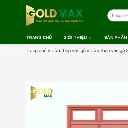
Bỏ
qua
Tìm
nội
kiếm:
dung
TRANG CHỦ
GIỚI THIỆU
SẢN PHẨM
Trang chủ
»
Cửa thép vân gỗ
»
Cửa thép vân gỗ 