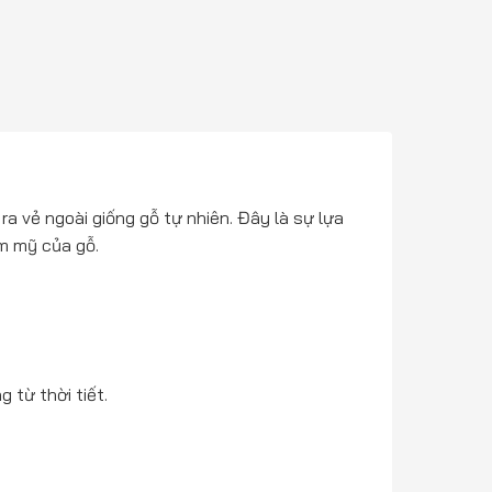
a vẻ ngoài giống gỗ tự nhiên. Đây là sự lựa
m mỹ của gỗ.
 từ thời tiết.