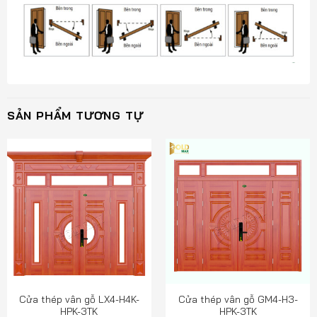
SẢN PHẨM TƯƠNG TỰ
Cửa thép vân gỗ LX4-H4K-
Cửa thép vân gỗ GM4-H3-
HPK-3TK
HPK-3TK