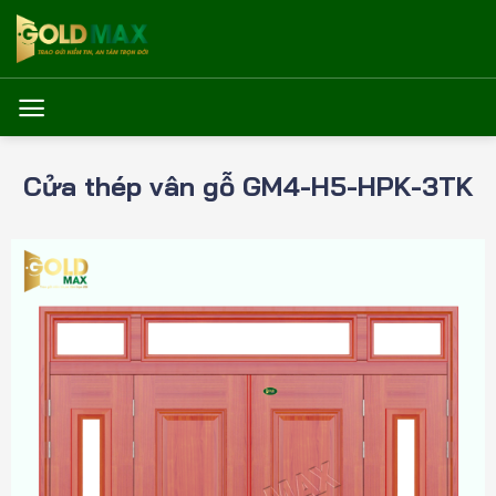
Bỏ
qua
nội
dung
Cửa thép vân gỗ GM4-H5-HPK-3TK