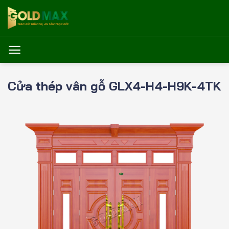
Bỏ
qua
nội
dung
Cửa thép vân gỗ GLX4-H4-H9K-4TK