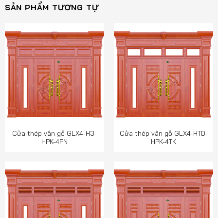
SẢN PHẨM TƯƠNG TỰ
Cửa thép vân gỗ GLX4-H3-
Cửa thép vân gỗ GLX4-HTD-
HPK-4PN
HPK-4TK