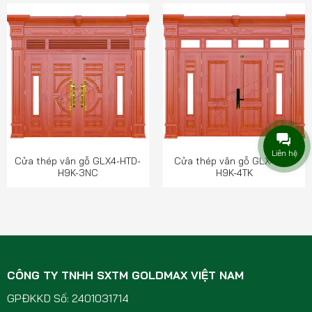
Liên hệ
Cửa thép vân gỗ GLX4-HTD-
Cửa thép vân gỗ GLX4-H7-
H9K-3NC
H9K-4TK
CÔNG TY TNHH SXTM GOLDMAX VIỆT NAM
GPĐKKD Số: 2401031714