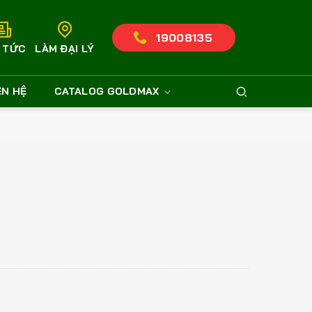
19008135
N TỨC
LÀM ĐẠI LÝ
ÊN HỆ
CATALOG GOLDMAX