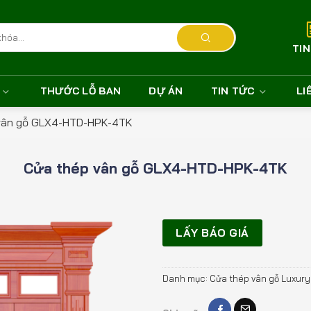
TI
THƯỚC LỖ BAN
DỰ ÁN
TIN TỨC
LI
vân gỗ GLX4-HTD-HPK-4TK
Cửa thép vân gỗ GLX4-HTD-HPK-4TK
LẤY BÁO GIÁ
Danh mục:
Cửa thép vân gỗ Luxury