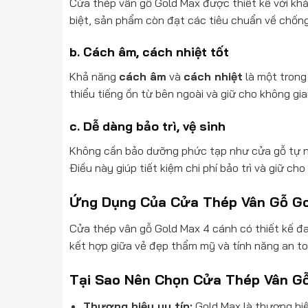
Cửa thép vân gỗ Gold Max được thiết kế với kh
biệt, sản phẩm còn đạt các tiêu chuẩn về chống
b.
Cách âm, cách nhiệt tốt
Khả năng
cách âm
và
cách nhiệt
là một trong
thiểu tiếng ồn từ bên ngoài và giữ cho không gia
c.
Dễ dàng bảo trì, vệ sinh
Không cần bảo dưỡng phức tạp như cửa gỗ tự nhi
Điều này giúp tiết kiệm chi phí bảo trì và giữ cho
Ứng Dụng Của Cửa Thép Vân Gỗ Go
Cửa thép vân gỗ Gold Max 4 cánh có thiết kế đa
kết hợp giữa vẻ đẹp thẩm mỹ và tính năng an toà
Tại Sao Nên Chọn Cửa Thép Vân G
Thương hiệu uy tín:
Gold Max là thương hiệ