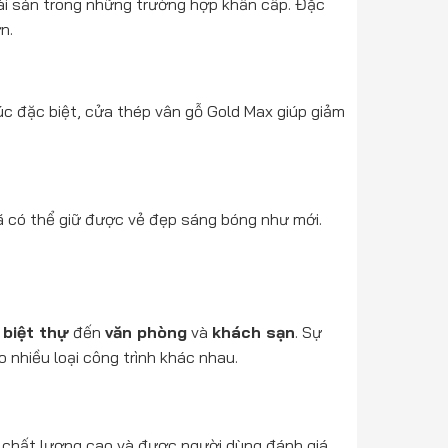
tài sản trong những trường hợp khẩn cấp. Đặc
n.
c đặc biệt, cửa thép vân gỗ Gold Max giúp giảm
ã có thể giữ được vẻ đẹp sáng bóng như mới.
,
biệt thự
đến
văn phòng
và
khách sạn
. Sự
 nhiều loại công trình khác nhau.
m chất lượng cao và được người dùng đánh giá