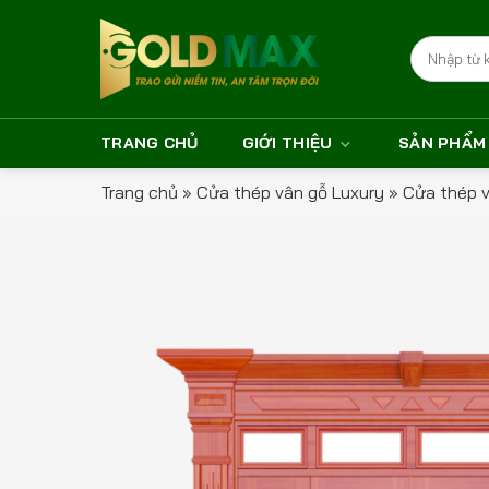
Bỏ
qua
Tìm
nội
kiếm:
dung
TRANG CHỦ
GIỚI THIỆU
SẢN PHẨM
Trang chủ
»
Cửa thép vân gỗ Luxury
»
Cửa thép 